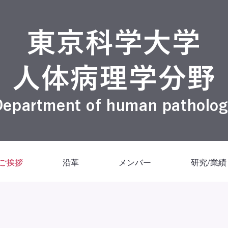
東京科学大学
​人体病理学分野
epartment of human patholo
ご挨拶
沿革
メンバー
研究/業績