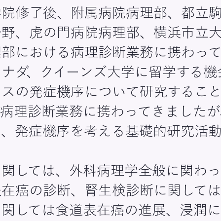
学院修了後、附属病院病理部、都立
分野、虎の門病院病理部、横浜市立
理部における病理診断業務に携わっ
ナダ、クイーンズ大学に留学する機
シスの発症機序について研究するこ
て病理診断業務に携わってきましたが
因、発症機序を考える基礎的研究活
に関しては、外科病理学全般に関わっ
表在癌の診断、腎生検診断に関して
に関しては食道表在癌の進展、浸潤に