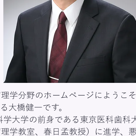
理学分野のホームページにようこそ。
る大橋健一です。
京科学大学の前身である東京医科歯科
病理学教室、春日孟教授）に進学、